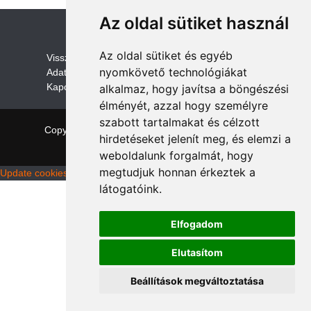
Az oldal sütiket használ
Az oldal sütiket és egyéb
V
isszaküldési és visszatérítési szabályza
t
nyomkövető technológiákat
Adatvédelem /GDPR
Kapcsolat
alkalmaz, hogy javítsa a böngészési
élményét, azzal hogy személyre
szabott tartalmakat és célzott
Copyright © 2026 quadalkatreszek.com
|
Theme:
hirdetéseket jelenít meg, és elemzi a
NewStore
by ThemeFarmer
weboldalunk forgalmát, hogy
megtudjuk honnan érkeztek a
Update cookies preferences
látogatóink.
Elfogadom
Elutasítom
Beállítások megváltoztatása