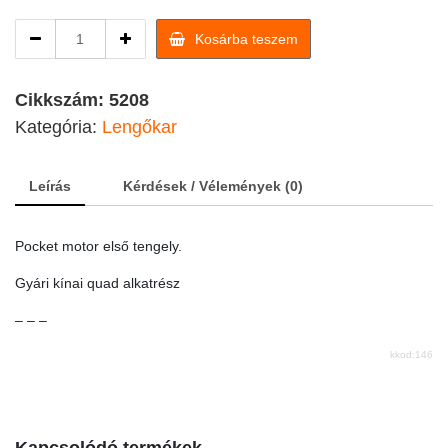
Pocket
Kosárba teszem
motor
első
tengely
Cikkszám:
5208
quantity
Kategória:
Lengőkar
Leírás
Kérdések / Vélemények (0)
Pocket motor első tengely.
Gyári kínai quad alkatrész
– – –
kkod:146
Kapcsolódó termékek