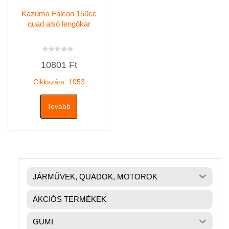
Kazuma Falcon 150cc
quad alsó lengőkar
Értékelés:
10801
Ft
0
/
5
Cikkszám: 1053
Tovább
JÁRMŰVEK, QUADOK, MOTOROK
AKCIÓS TERMÉKEK
GUMI