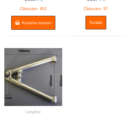
/
/
5
5
Cikkszám: 952
Cikkszám: 97
Tovább
Kosárba teszem
Lengőkar