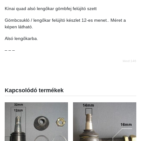
Kínai quad alsó lengőkar gömbfej felújító szett
Gömbcsukló / lengőkar felújító készlet 12-es menet.. Méret a
képen látható.
Alsó lengőkarba.
– – –
kkod:146
Kapcsolódó termékek