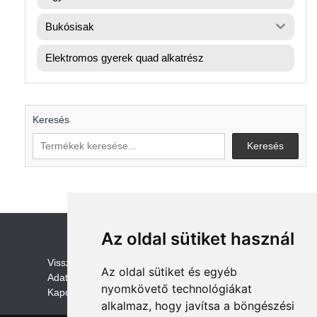
Bukósisak
Elektromos gyerek quad alkatrész
Keresés
Keresés
Az oldal sütiket használ
V
isszaküldési és visszatérítési szabályza
t
Az oldal sütiket és egyéb
Adatvédelem /GDPR
nyomkövető technológiákat
Kapcsolat
alkalmaz, hogy javítsa a böngészési