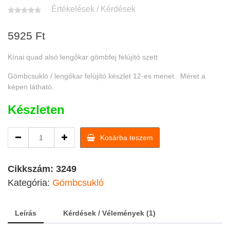
Értékelések / Kérdések
5925
Ft
Kínai quad alsó lengőkar gömbfej felújító szett
Gömbcsukló / lengőkar felújító készlet 12-es menet.. Méret a
képen látható.
Készleten
Kínai
Kosárba teszem
quad
alsó
lengőkar
Cikkszám:
3249
gömbfej
Kategória:
Gömbcsukló
felújító
szett
quantity
Leírás
Kérdések / Vélemények (1)