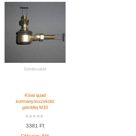
Gömbcsukló
Kínai quad
kormányösszekötő
gömbfej M10
Értékelés:
3381
Ft
0
/
5
Cikkszám: 946