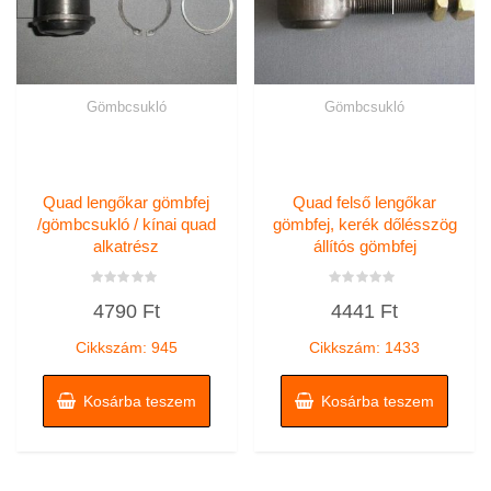
Gömbcsukló
Gömbcsukló
Quad lengőkar gömbfej
Quad felső lengőkar
/gömbcsukló / kínai quad
gömbfej, kerék dőlésszög
alkatrész
állítós gömbfej
Értékelés:
Értékelés:
4790
Ft
4441
Ft
0
0
/
/
5
5
Cikkszám: 945
Cikkszám: 1433
Kosárba teszem
Kosárba teszem