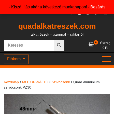
Skip
+36204327386
- Kiszállítás akár a következő munkanapon! -
Bezárás
to
content
quadalkatreszek.com
alkatrészek – azonnal – raktárról
0
Összeg
0
Ft
Fiókom
Kezdőlap
MOTOR-VÁLTÓ
Szívócsonk
Quad aluminium
szívócsonk PZ30