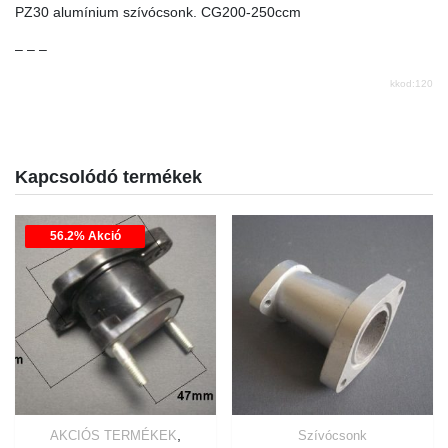
PZ30 alumínium szívócsonk. CG200-250ccm
– – –
kkod:120
Kapcsolódó termékek
56.2% Akció
,
AKCIÓS TERMÉKEK
Szívócsonk