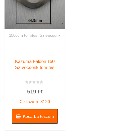
,
150ccm tömítés
Szívócsonk
Kazuma Falcon 150
Szívócsonk tömítés
Értékelés:
519
Ft
0
/
5
Cikkszám: 3120
Kosárba teszem