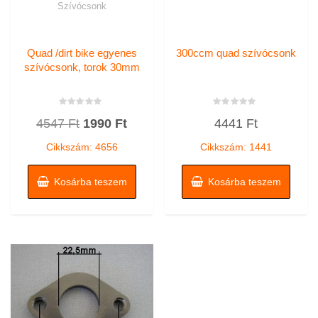
Szívócsonk
Quad /dirt bike egyenes
300ccm quad szívócsonk
szívócsonk, torok 30mm
Értékelés:
Értékelés:
Original
Current
4547
Ft
1990
Ft
4441
Ft
0
0
/
/
price
price
5
5
Cikkszám: 4656
Cikkszám: 1441
was:
is:
4547 Ft.
1990 Ft.
Kosárba teszem
Kosárba teszem