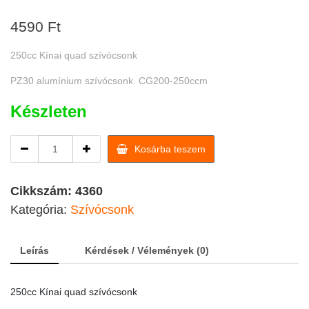
4590
Ft
250cc Kínai quad szívócsonk
PZ30 alumínium szívócsonk. CG200-250ccm
Készleten
Quad
Kosárba teszem
aluminium
szívócsonk
PZ30
Cikkszám:
4360
quantity
Kategória:
Szívócsonk
Leírás
Kérdések / Vélemények (0)
250cc Kínai quad szívócsonk