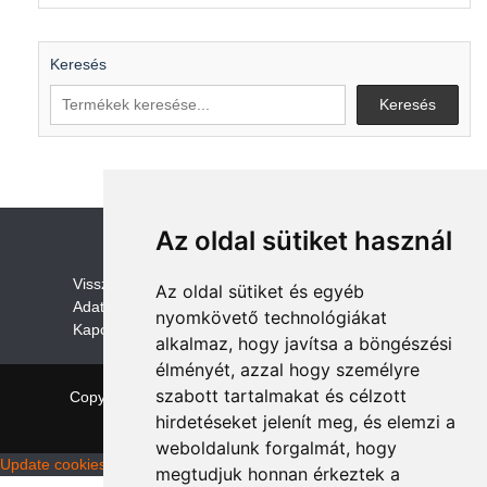
Keresés
Keresés
Az oldal sütiket használ
V
isszaküldési és visszatérítési szabályza
t
Az oldal sütiket és egyéb
Adatvédelem /GDPR
nyomkövető technológiákat
Kapcsolat
alkalmaz, hogy javítsa a böngészési
élményét, azzal hogy személyre
szabott tartalmakat és célzott
Copyright © 2026 quadalkatreszek.com
|
Theme:
NewStore
by ThemeFarmer
hirdetéseket jelenít meg, és elemzi a
weboldalunk forgalmát, hogy
Update cookies preferences
megtudjuk honnan érkeztek a