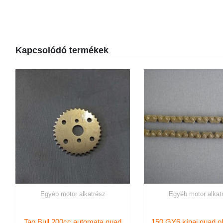
Kapcsolódó termékek
Egyéb motor alkatrész
Egyéb motor alkat
Tao Bull 200cc automata quad
150 GY6 kínai quad o