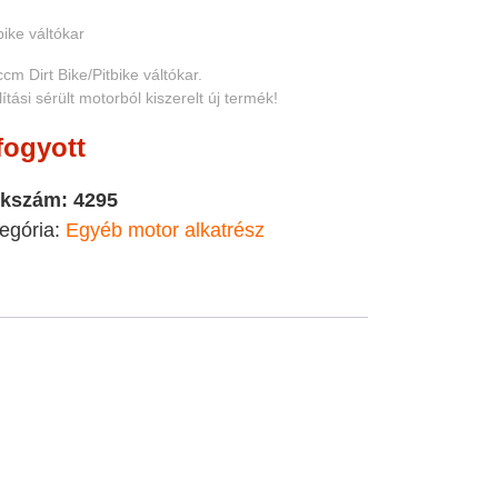
 bike váltókar
cm Dirt Bike/Pitbike váltókar.
lítási sérült motorból kiszerelt új termék!
fogyott
kkszám:
4295
egória:
Egyéb motor alkatrész