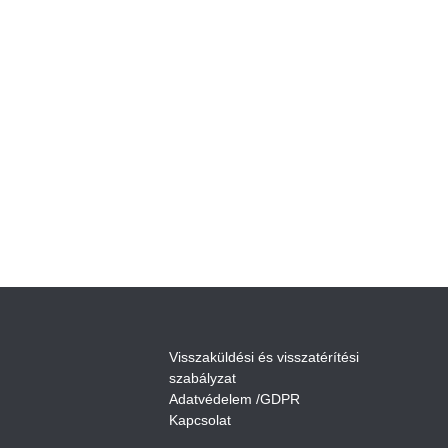
V
isszaküldési és visszatérítési
szabályza
t
Adatvédelem /GDPR
Kapcsolat