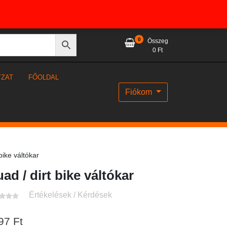
0
Összeg
0
Ft
YZAT
FŐOLDAL
Fiókom
bike váltókar
ad / dirt bike váltókar
Értékelések / Kérdések
97
Ft