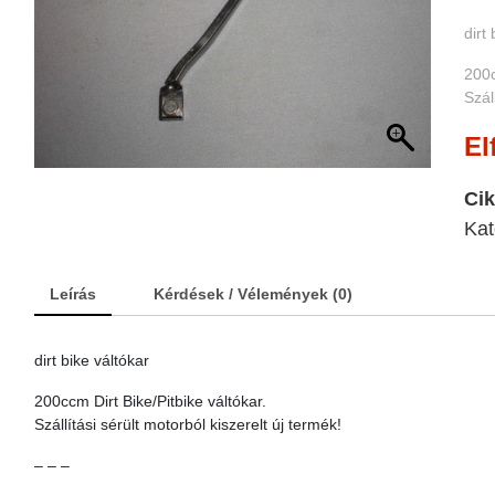
dirt
200c
Szál
El
Ci
Kat
Leírás
Kérdések / Vélemények (0)
dirt bike váltókar
200ccm Dirt Bike/Pitbike váltókar.
Szállítási sérült motorból kiszerelt új termék!
– – –