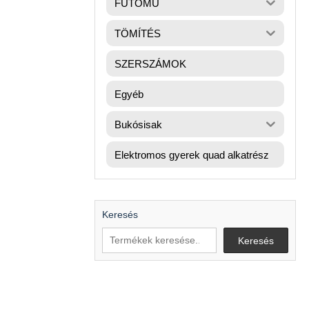
FUTÓMŰ
TÖMÍTÉS
SZERSZÁMOK
Egyéb
Bukósisak
Elektromos gyerek quad alkatrész
Keresés
Keresés