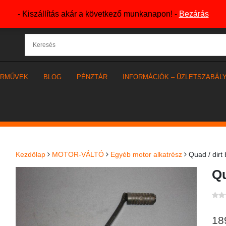
- Kiszállítás akár a következő munkanapon! -
Bezárás
ÁRMŰVEK
BLOG
PÉNZTÁR
INFORMÁCIÓK – ÜZLETSZABÁL
Kezdőlap
MOTOR-VÁLTÓ
Egyéb motor alkatrész
Quad / dirt 
Qu
18