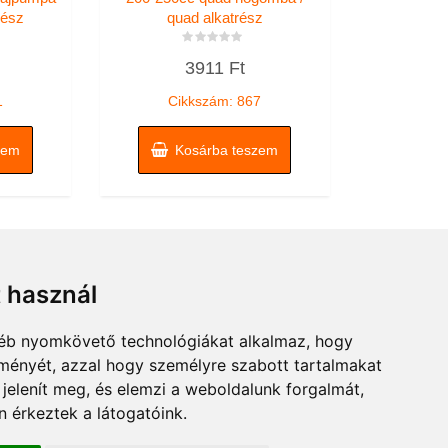
rész
quad alkatrész
Értékelés:
3911
Ft
0
/
5
1
Cikkszám: 867
zem
Kosárba teszem
t használ
gyéb nyomkövető technológiákat alkalmaz, hogy
lményét, azzal hogy személyre szabott tartalmakat
 jelenít meg, és elemzi a weboldalunk forgalmát,
 érkeztek a látogatóink.