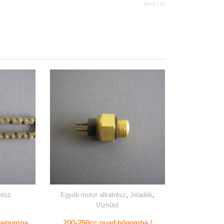
kkod:120
,
,
rész
Egyéb motor alkatrész
Jeladók
Vízhűtő
lajpumpa
200-250cc quad hőgomba /