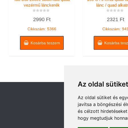
vezérmű lánckerék
lánc / quad alkat
Értékelés:
Értékelés:
2990
Ft
2321
Ft
0
0
/
/
5
5
Cikkszám: 5366
Cikkszám: 94
Kosárba teszem
Kosárba tes
Az oldal sütike
Az oldal sütiket és e
javítsa a böngészési é
és célzott hirdetéseket
hogy megtudjuk honnan