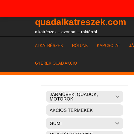
Skip
+36204327386
to
content
quadalkatreszek.com
alkatrészek – azonnal – raktárról
ALKATRÉSZEK
RÓLUNK
KAPCSOLAT
J
GYEREK QUAD AKCIÓ
JÁRMŰVEK, QUADOK,
MOTOROK
AKCIÓS TERMÉKEK
GUMI