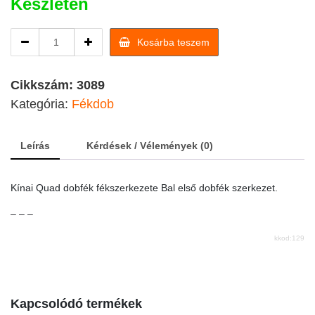
Készleten
Kínai
Kosárba teszem
Quad
dobfék
fékszerkezete
Cikkszám:
3089
quantity
Kategória:
Fékdob
Leírás
Kérdések / Vélemények (0)
Kínai Quad dobfék fékszerkezete Bal első dobfék szerkezet.
– – –
kkod:129
Kapcsolódó termékek