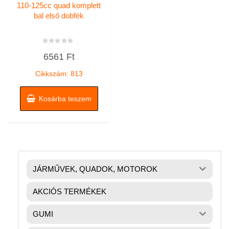
110-125cc quad komplett
bal első dobfék
Értékelés:
6561
Ft
0
/
5
Cikkszám: 813
Kosárba teszem
JÁRMŰVEK, QUADOK, MOTOROK
AKCIÓS TERMÉKEK
GUMI