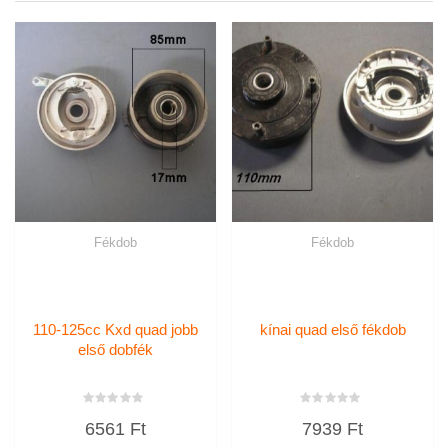
Fékdob
Fékdob
110-125cc Kxd quad jobb
kínai quad első fékdob
első dobfék
Értékelés:
Értékelés:
6561
Ft
7939
Ft
0
0
/
/