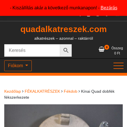
Skip
+36204327386
- Kiszállítás akár a következő munkanapon! -
Bezárás
to
content
quadalkatreszek.com
alkatrészek – azonnal – raktárról
0
Összeg
0
Ft
Fiókom
Kezdőlap
FÉKALKATRÉSZEK
Fékdob
Kínai Quad dobfék
fékszerkezete