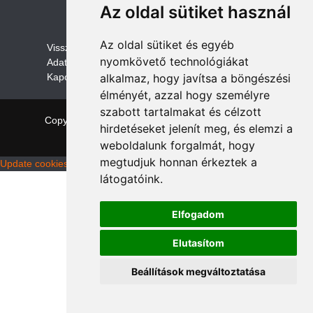
Az oldal sütiket használ
Az oldal sütiket és egyéb
V
isszaküldési és visszatérítési szabályza
t
nyomkövető technológiákat
Adatvédelem /GDPR
Kapcsolat
alkalmaz, hogy javítsa a böngészési
élményét, azzal hogy személyre
szabott tartalmakat és célzott
Copyright © 2026 quadalkatreszek.com
|
Theme:
hirdetéseket jelenít meg, és elemzi a
NewStore
by ThemeFarmer
weboldalunk forgalmát, hogy
megtudjuk honnan érkeztek a
Update cookies preferences
látogatóink.
Elfogadom
Elutasítom
Beállítások megváltoztatása