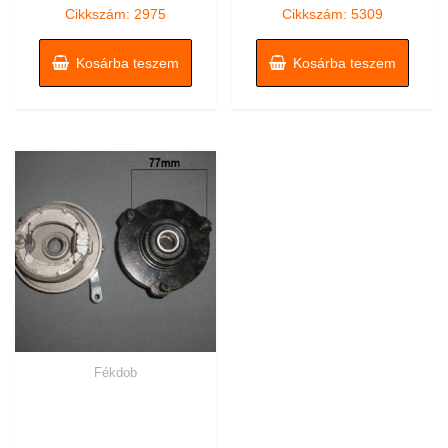
5
5
Cikkszám: 2975
Cikkszám: 5309
Kosárba teszem
Kosárba teszem
Fékdob