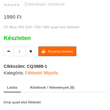
Értékelések / Kérdések
1990
Ft
CF Moto 450 /520 / 550 / 800 quad első fékbetét
Készleten
quad
Kosárba teszem
első
fékbetét
CF
Cikkszám:
CQ3989-1
Moto
Kategória:
Fékbetét fékpofa
450
/520
/
Leírás
Kérdések / Vélemények (0)
550
/
800
kínai quad első fékbetét
quantity