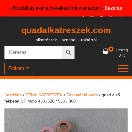
Skip
+36204327386
- Kiszállítás akár a következő munkanapon! -
Bezárás
to
content
quadalkatreszek.com
alkatrészek – azonnal – raktárról
0
Összeg
0
Ft
Fiókom
Kezdőlap
FÉKALKATRÉSZEK
Fékbetét fékpofa
quad első
fékbetét CF Moto 450 /520 / 550 / 800