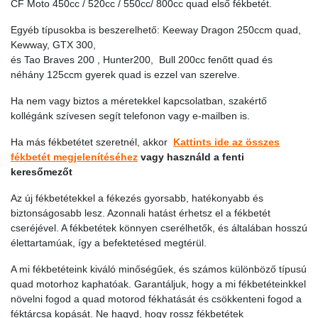
CF Moto 450cc / 520cc / 550cc/ 800cc quad első fékbetét.
Egyéb típusokba is beszerelhető: Keeway Dragon 250ccm quad,
Kewway, GTX 300,
és Tao Braves 200 , Hunter200, Bull 200cc fenőtt quad és
néhány 125ccm gyerek quad is ezzel van szerelve.
Ha nem vagy biztos a méretekkel kapcsolatban, szakértő
kollégánk szívesen segít telefonon vagy e-mailben is.
Ha más fékbetétet szeretnél, akkor
Kattints ide az összes
fékbetét megjelenítéséhez
vagy használd a fenti
keresőmezőt
Az új fékbetétekkel a fékezés gyorsabb, hatékonyabb és
biztonságosabb lesz. Azonnali hatást érhetsz el a fékbetét
cseréjével. A fékbetétek könnyen cserélhetők, és általában hosszú
élettartamúak, így a befektetésed megtérül.
A mi fékbetéteink kiváló minőségűek, és számos különböző típusú
quad motorhoz kaphatóak. Garantáljuk, hogy a mi fékbetéteinkkel
növelni fogod a quad motorod fékhatását és csökkenteni fogod a
féktárcsa kopását. Ne hagyd, hogy rossz fékbetétek