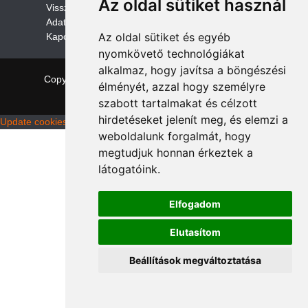
Az oldal sütiket használ
V
isszaküldési és visszatérítési szabályza
t
Adatvédelem /GDPR
Az oldal sütiket és egyéb
Kapcsolat
nyomkövető technológiákat
alkalmaz, hogy javítsa a böngészési
Copyright © 2026 quadalkatreszek.com
|
Theme:
élményét, azzal hogy személyre
NewStore
by ThemeFarmer
szabott tartalmakat és célzott
hirdetéseket jelenít meg, és elemzi a
Update cookies preferences
weboldalunk forgalmát, hogy
megtudjuk honnan érkeztek a
látogatóink.
Elfogadom
Elutasítom
Beállítások megváltoztatása