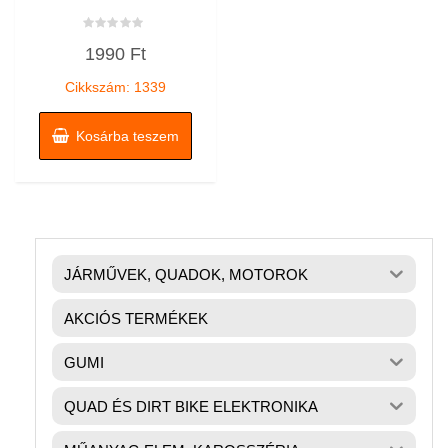
Értékelés:
1990
Ft
0
/
5
Cikkszám: 1339
Kosárba teszem
JÁRMŰVEK, QUADOK, MOTOROK
AKCIÓS TERMÉKEK
GUMI
QUAD ÉS DIRT BIKE ELEKTRONIKA