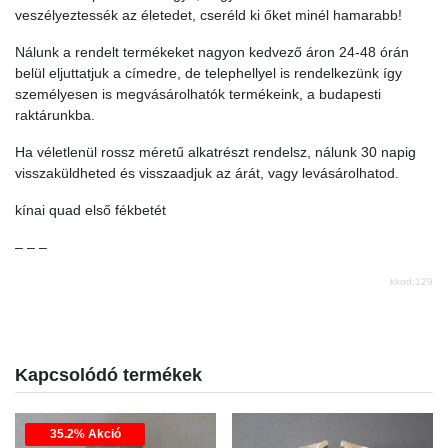
veszélyeztessék az életedet, cseréld ki őket minél hamarabb!
Nálunk a rendelt termékeket nagyon kedvező áron 24-48 órán
belül eljuttatjuk a címedre, de telephellyel is rendelkezünk így
személyesen is megvásárolhatók termékeink, a budapesti
raktárunkba.
Ha véletlenül rossz méretű alkatrészt rendelsz, nálunk 30 napig
visszaküldheted és visszaadjuk az árát, vagy levásárolhatod.
kínai quad első fékbetét
– – –
kkod:129
Kapcsolódó termékek
35.2% Akció