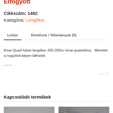
Elfogyott
Cikkszám:
1482
Kategória:
Lengőkar
Leírás
Kérdések / Vélemények (0)
Kínai Quad hátsó lengőkar 200-250cc kínai quadokhoz . Méretek
a nagyított képen láthatók.
– – –
kkod:146
Kapcsolódó termékek