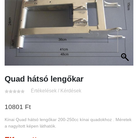
Quad hátsó lengőkar
Értékelések / Kérdések
10801
Ft
Kínai Quad hátsó lengőkar 200-250cc kínai quadokhoz . Méretek
a nagyított képen láthatók.