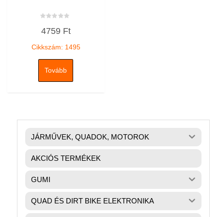
Értékelés:
4759
Ft
0
/
5
Cikkszám: 1495
Tovább
JÁRMŰVEK, QUADOK, MOTOROK
AKCIÓS TERMÉKEK
GUMI
QUAD ÉS DIRT BIKE ELEKTRONIKA