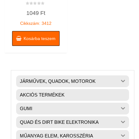
Értékelés:
1049
Ft
0
/
5
Cikkszám: 3412
Kosárba teszem
JÁRMŰVEK, QUADOK, MOTOROK
AKCIÓS TERMÉKEK
GUMI
QUAD ÉS DIRT BIKE ELEKTRONIKA
MŰANYAG ELEM, KAROSSZÉRIA