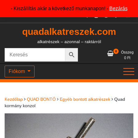
Skip
+36204327386
- Kiszállítás akár a következő munkanapon! -
Bezárás
to
content
quadalkatreszek.com
alkatrészek – azonnal – raktárról
0
Összeg
0
Ft
Fiókom
Kezdőlap
QUAD BONTÓ
Egyéb bontott alkatrészek
Quad
kormány konzol