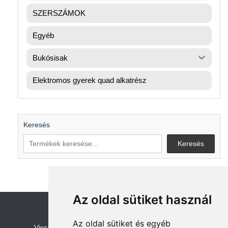
SZERSZÁMOK
Egyéb
Bukósisak
Elektromos gyerek quad alkatrész
Keresés
Keresés
Az oldal sütiket használ
Az oldal sütiket és egyéb
V
isszaküldési és visszatérítési szabályza
t