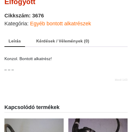
Elfogyott
Cikkszám:
3676
Kategória:
Egyéb bontott alkatrészek
Leírás
Kérdések / Vélemények (0)
Konzol. Bontott alkatrész!
– – –
kkod:143
Kapcsolódó termékek