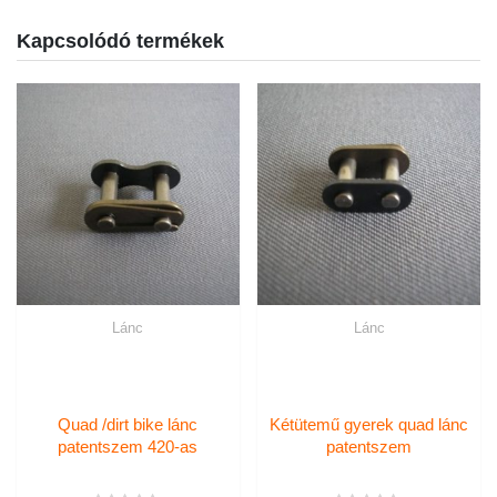
Kapcsolódó termékek
Lánc
Lánc
Quad /dirt bike lánc
Kétütemű gyerek quad lánc
patentszem 420-as
patentszem