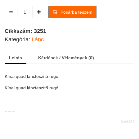
Kínai
Kosárba teszem
quad
láncfeszítő
rugó
Cikkszám:
3251
quantity
Kategória:
Lánc
Leírás
Kérdések / Vélemények (0)
Kínai quad láncfeszítő rugó.
Kínai quad láncfeszítő rugó.
– – –
kkod:120