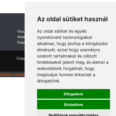
Az oldal sütiket használ
Az oldal sütiket és egyéb
V
isszaküldési és visszatérítési szabályza
t
Adatvédelem /GDPR
nyomkövető technológiákat
Kapcsolat
alkalmaz, hogy javítsa a böngészési
élményét, azzal hogy személyre
szabott tartalmakat és célzott
Copyright © 2026 quadalkatreszek.com
|
Theme:
hirdetéseket jelenít meg, és elemzi a
NewStore
by ThemeFarmer
weboldalunk forgalmát, hogy
megtudjuk honnan érkeztek a
Update cookies preferences
látogatóink.
Elfogadom
Elutasítom
Beállítások megváltoztatása