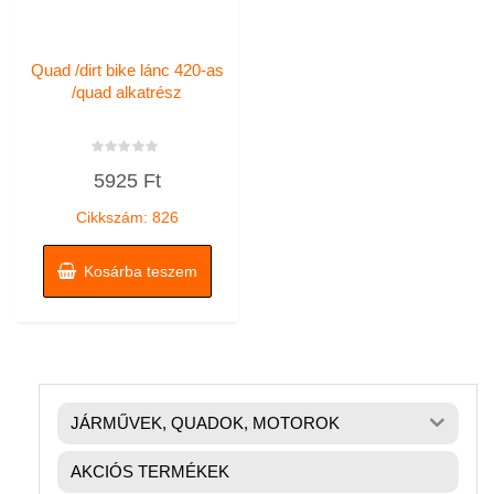
Quad /dirt bike lánc 420-as
/quad alkatrész
Értékelés:
5925
Ft
0
/
5
Cikkszám: 826
Kosárba teszem
JÁRMŰVEK, QUADOK, MOTOROK
AKCIÓS TERMÉKEK