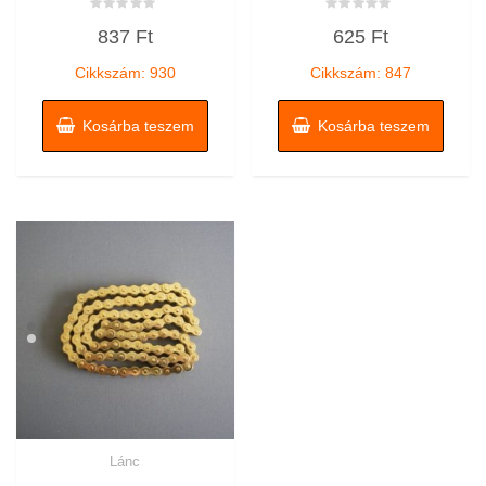
Értékelés:
Értékelés:
837
Ft
625
Ft
0
0
/
/
5
5
Cikkszám: 930
Cikkszám: 847
Kosárba teszem
Kosárba teszem
Lánc