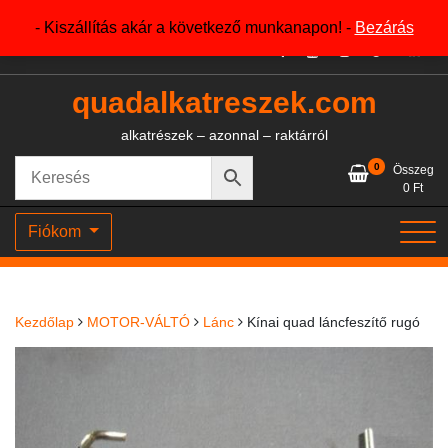
Skip
+36204327386
- Kiszállítás akár a következő munkanapon! -
Bezárás
to
content
quadalkatreszek.com
alkatrészek – azonnal – raktárról
0
Összeg
0
Ft
Fiókom
Kezdőlap
MOTOR-VÁLTÓ
Lánc
Kínai quad láncfeszítő rugó