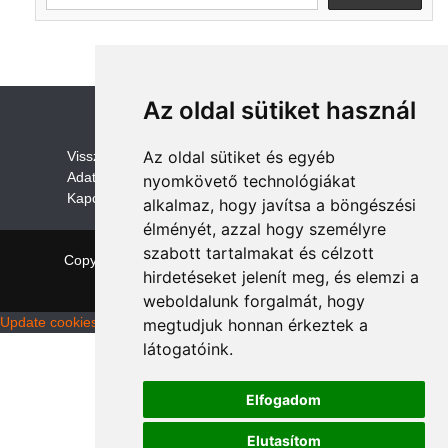
Az oldal sütiket használ
Az oldal sütiket és egyéb
V
isszaküldési és visszatérítési szabályza
t
Adatvédelem /GDPR
nyomkövető technológiákat
Kapcsolat
alkalmaz, hogy javítsa a böngészési
élményét, azzal hogy személyre
szabott tartalmakat és célzott
Copyright © 2026 quadalkatreszek.com
|
Theme:
hirdetéseket jelenít meg, és elemzi a
NewStore
by ThemeFarmer
weboldalunk forgalmát, hogy
Update cookies preferences
megtudjuk honnan érkeztek a
látogatóink.
Elfogadom
Elutasítom