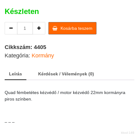
Készleten
Quad
Kosárba teszem
/
motor
kézvédő
Cikkszám:
4405
22mm
Kategória:
Kormány
kormányra
quantity
Leírás
Kérdések / Vélemények (0)
Quad fémbetétes kézvédő / motor kézvédő 22mm kormányra
piros színben.
– – –
kkod:146