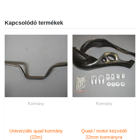
Kapcsolódó termékek
Kormány
Kormány
Univerzális quad kormány
Quad / motor kézvédő
(22m)
22mm kormányra