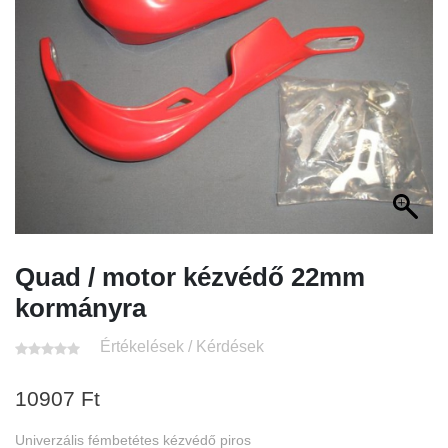
Quad / motor kézvédő 22mm
kormányra
Értékelések / Kérdések
10907
Ft
Univerzális fémbetétes kézvédő piros