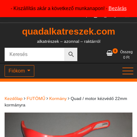
Skip
+36204327386
- Kiszállítás akár a következő munkanapon! -
Bezárás
to
content
quadalkatreszek.com
alkatrészek – azonnal – raktárról
0
Összeg
0
Ft
Fiókom
Kezdőlap
FUTÓMŰ
Kormány
Quad / motor kézvédő 22mm
kormányra