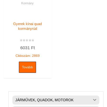
Kormány
Gyerek kínai quad
kormányrúd
Értékelés:
6031
Ft
0
/
5
Cikkszám: 2869
Tovább
JÁRMŰVEK, QUADOK, MOTOROK