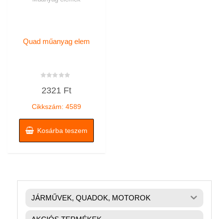
Quad műanyag elem
Értékelés:
2321
Ft
0
/
5
Cikkszám: 4589
Kosárba teszem
JÁRMŰVEK, QUADOK, MOTOROK