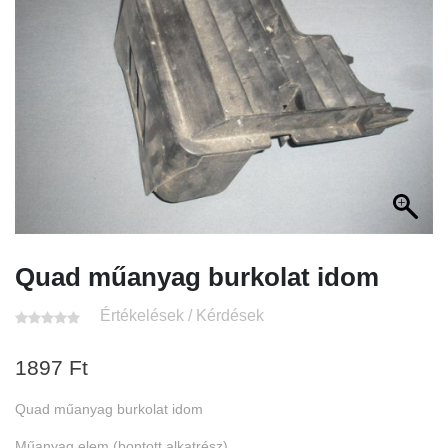
Quad műanyag burkolat idom
Értékelések / Kérdések
1897
Ft
Quad műanyag burkolat idom
Műanyag elem (bontott alkatrész)