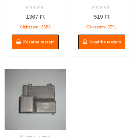
Értékelés:
Értékelés:
1367
Ft
519
Ft
0
0
/
/
5
5
Cikkszám: 3586
Cikkszám: 3591
Kosárba teszem
Kosárba teszem
Műanyag elemek