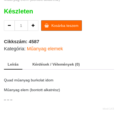
Készleten
Quad
Kosárba teszem
műanyag
burkolat
idom
Cikkszám:
4587
quantity
Kategória:
Műanyag elemek
Leírás
Kérdések / Vélemények (0)
Quad műanyag burkolat idom
Műanyag elem (bontott alkatrész)
– – –
kkod:143