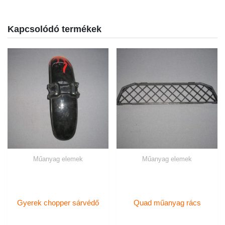
Kapcsolódó termékek
Műanyag elemek
Műanyag elemek
Gyerek chopper sárvédő
Quad műanyag rács