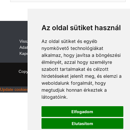
Az oldal sütiket használ
Az oldal sütiket és egyéb
V
isszaküldési és visszatérítési szabályza
t
Adatvédelem /GDPR
nyomkövető technológiákat
Kapcsolat
alkalmaz, hogy javítsa a böngészési
élményét, azzal hogy személyre
szabott tartalmakat és célzott
Copyright © 2026 quadalkatreszek.com
|
Theme:
hirdetéseket jelenít meg, és elemzi a
NewStore
by ThemeFarmer
weboldalunk forgalmát, hogy
Update cookies preferences
megtudjuk honnan érkeztek a
látogatóink.
Elfogadom
Elutasítom