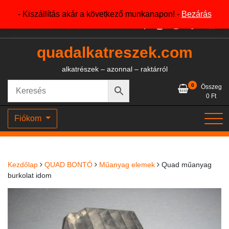
Skip
+36204327386
- Kiszállítás akár a következő munkanapon! -
Bezárás
to
content
quadalkatreszek.com
alkatrészek – azonnal – raktárról
0
Összeg
0
Ft
Fiókom
Kezdőlap
QUAD BONTÓ
Műanyag elemek
Quad műanyag
burkolat idom