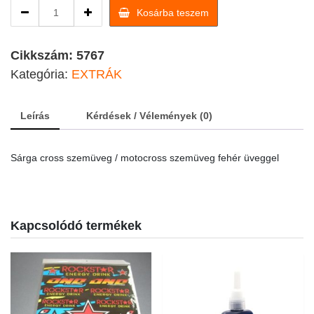
Sárga
Kosárba teszem
cross
szemüveg
fehér
Cikkszám:
5767
üveggel
Kategória:
EXTRÁK
quantity
Leírás
Kérdések / Vélemények (0)
Sárga cross szemüveg / motocross szemüveg fehér üveggel
Kapcsolódó termékek