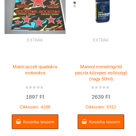
EXTRÁK
EXTRÁK
Matricaszett quadokra
Mannol menetrögzítő
motorokra
paszta közepes esősségű
(nagy 50ml)
Értékelés:
Értékelés:
1897
Ft
2639
Ft
0
0
/
/
5
5
Cikkszám: 4188
Cikkszám: 5312
Kosárba teszem
Kosárba teszem