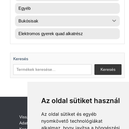
Egyéb
Bukósisak
Elektromos gyerek quad alkatrész
Keresés
Keresés
Az oldal sütiket használ
Az oldal sütiket és egyéb
V
isszaküldési és visszatérítési szabályza
t
nyomkövető technológiákat
Adatvédelem /GDPR
alkalmaz, hogy javítsa a böngészési
Kapcsolat