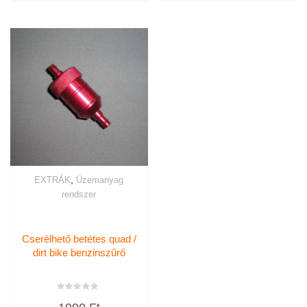
,
EXTRÁK
Üzemanyag
rendszer
Cserélhető betétes quad /
dirt bike benzinszűrő
Értékelés:
0