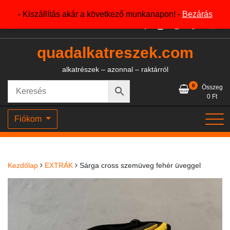
Skip
+36204327386
- Kiszállítás akár a következő munkanapon! -
Bezárás
to
content
quadalkatreszek.com
alkatrészek – azonnal – raktárról
0
Összeg
0
Ft
Fiókom
Kezdőlap
EXTRÁK
Sárga cross szemüveg fehér üveggel