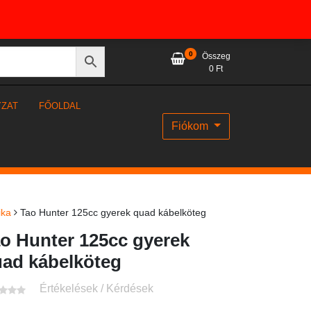
0
Összeg
0
Ft
YZAT
FŐOLDAL
Fiókom
ika
Tao Hunter 125cc gyerek quad kábelköteg
o Hunter 125cc gyerek
ad kábelköteg
Értékelések / Kérdések