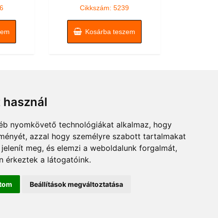
5
6
Cikkszám: 5239
zem
Kosárba teszem
t használ
gyéb nyomkövető technológiákat alkalmaz, hogy
lményét, azzal hogy személyre szabott tartalmakat
 jelenít meg, és elemzi a weboldalunk forgalmát,
 érkeztek a látogatóink.
ítom
Beállítások megváltoztatása
rmer