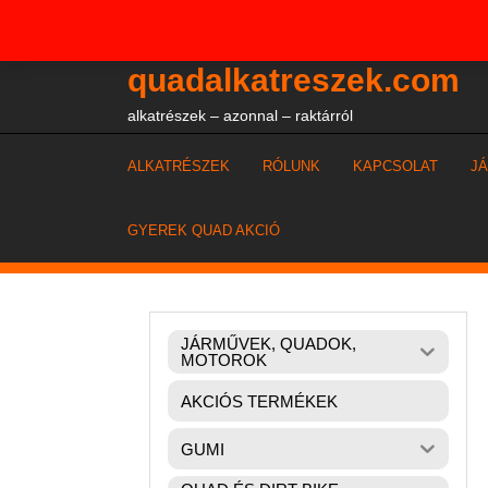
Skip
+36204327386
to
content
quadalkatreszek.com
alkatrészek – azonnal – raktárról
ALKATRÉSZEK
RÓLUNK
KAPCSOLAT
J
GYEREK QUAD AKCIÓ
JÁRMŰVEK, QUADOK,
MOTOROK
AKCIÓS TERMÉKEK
GUMI