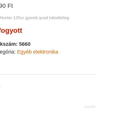
90
Ft
Hunter 125cc gyerek quad kábelköteg
fogyott
kkszám:
5660
egória:
Egyéb elektronika
s
kkod:98