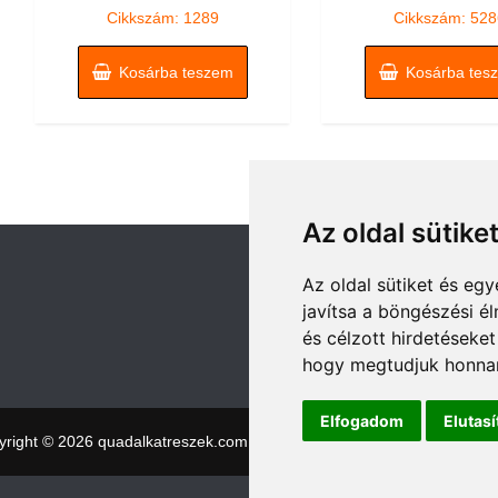
5
5
Cikkszám: 1289
Cikkszám: 528
Kosárba teszem
Kosárba tes
Az oldal sütike
Az oldal sütiket és e
javítsa a böngészési é
és célzott hirdetéseket
hogy megtudjuk honnan
Elfogadom
Elutas
yright © 2026 quadalkatreszek.com
|
Theme:
NewStore
by ThemeFa