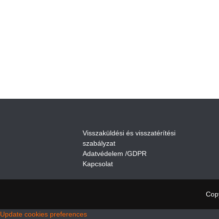
V
isszaküldési és visszatérítési
szabályza
t
Adatvédelem /GDPR
Kapcsolat
Cop
Update cookies preferences