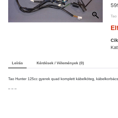
59
Tao 
El
Ci
Kat
Leírás
Kérdések / Vélemények (0)
Tao Hunter 125cc gyerek quad komplett kábelköteg, kábelkorbác
– – –