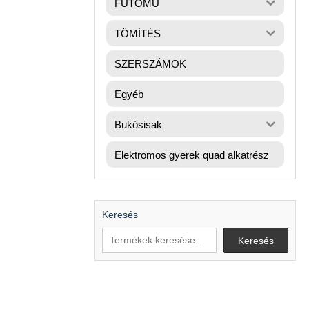
FUTÓMŰ
TÖMÍTÉS
SZERSZÁMOK
Egyéb
Bukósisak
Elektromos gyerek quad alkatrész
Keresés
Keresés