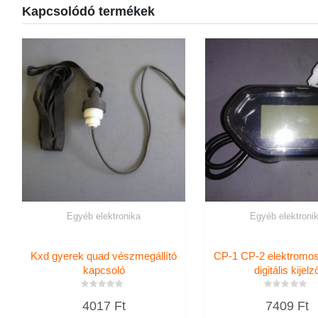
Kapcsolódó termékek
Egyéb elektronika
Egyéb elektroni
Kxd gyerek quad vészmegállító
CP-1 CP-2 elektromo
kapcsoló
digitális kijelz
Értékelés:
Értékelés:
4017
Ft
7409
Ft
0
0
/
/