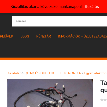
- Kiszállítás akár a következő munkanapon! -
Bezárás
ÁRMŰVEK
BLOG
PÉNZTÁR
INFORMÁCIÓK – ÜZLETSZABÁL
Kezdőlap
QUAD ÉS DIRT BIKE ELEKTRONIKA
Egyéb elektron
Ta
qu