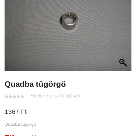
Quadba tűgörgő
Értékelések / Kérdések
1367
Ft
Quadba tűgörgő