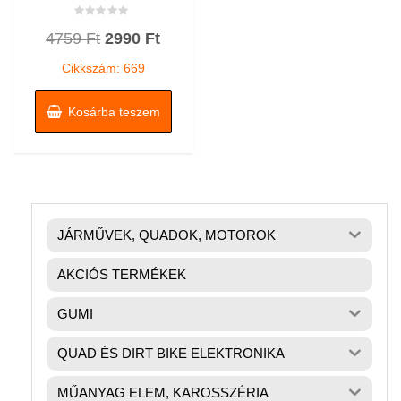
Értékelés:
Original
Current
4759
Ft
2990
Ft
0
/
price
price
5
Cikkszám: 669
was:
is:
4759 Ft.
2990 Ft.
Kosárba teszem
JÁRMŰVEK, QUADOK, MOTOROK
AKCIÓS TERMÉKEK
GUMI
QUAD ÉS DIRT BIKE ELEKTRONIKA
MŰANYAG ELEM, KAROSSZÉRIA