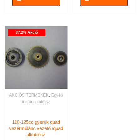
37.2% Akció
,
AKCIÓS TERMÉKEK
Egyéb
motor alkatrész
110-125cc gyerek quad
vezérműlánc vezető /quad
alkatrész