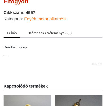
Elfogyott
Cikkszám:
4557
Kategória:
Egyéb motor alkatrész
Leírás
Kérdések / Vélemények (0)
Quadba tűgörgő
– – –
kkod:120
Kapcsolódó termékek