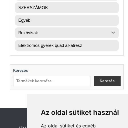
SZERSZÁMOK
Egyéb
Bukósisak
Elektromos gyerek quad alkatrész
Keresés
Keresés
Az oldal sütiket használ
Az oldal sütiket és egyéb
V
isszaküldési és visszatérítési szabályza
t