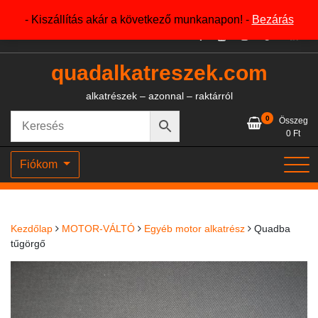
Skip
+36204327386
- Kiszállítás akár a következő munkanapon! -
Bezárás
to
content
quadalkatreszek.com
alkatrészek – azonnal – raktárról
0
Összeg
0
Ft
Fiókom
Kezdőlap
MOTOR-VÁLTÓ
Egyéb motor alkatrész
Quadba
tűgörgő