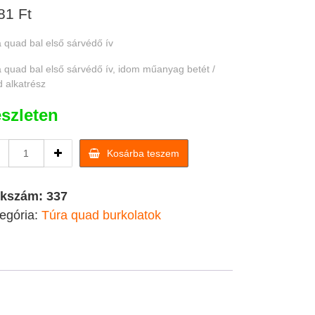
81
Ft
 quad bal első sárvédő ív
 quad bal első sárvédő ív, idom műanyag betét /
 alkatrész
szleten
Túra
Kosárba teszem
quad
bal
első
kkszám:
337
sárvédő
egória:
Túra quad burkolatok
ív
quantity