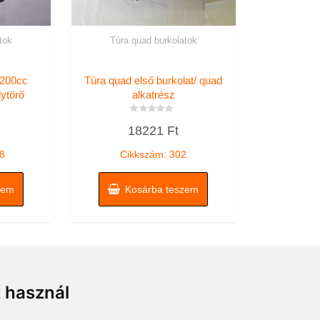
tok
Túra quad burkolatok
 200cc
Túra quad első burkolat/ quad
lytörő
alkatrész
Értékelés:
18221
Ft
0
/
5
8
Cikkszám: 302
zem
Kosárba teszem
t használ