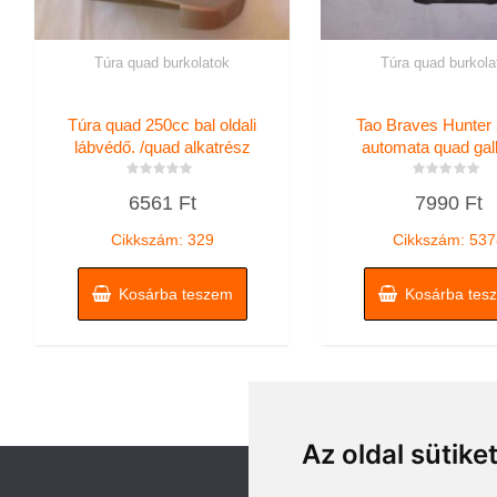
Túra quad burkolatok
Túra quad burkola
Túra quad 250cc bal oldali
Tao Braves Hunter
lábvédő. /quad alkatrész
automata quad gal
Értékelés:
Értékelés:
6561
Ft
7990
Ft
0
0
/
/
5
5
Cikkszám: 329
Cikkszám: 537
Kosárba teszem
Kosárba tes
Az oldal sütike