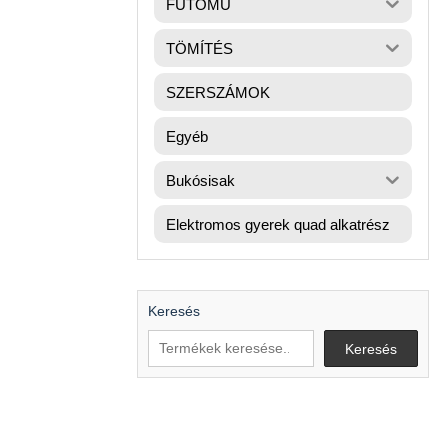
FUTÓMŰ
TÖMÍTÉS
SZERSZÁMOK
Egyéb
Bukósisak
Elektromos gyerek quad alkatrész
Keresés
Keresés