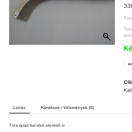
33
Túra
Túra
quad
Ké
Ci
Kat
Leírás
Kérdések / Vélemények (0)
Túra quad bal első sárvédő ív