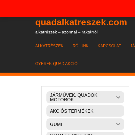
Skip
+36204327386
to
content
quadalkatreszek.com
alkatrészek – azonnal – raktárról
ALKATRÉSZEK
RÓLUNK
KAPCSOLAT
J
GYEREK QUAD AKCIÓ
JÁRMŰVEK, QUADOK,
MOTOROK
AKCIÓS TERMÉKEK
GUMI