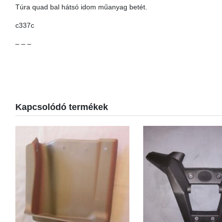
Túra quad bal hátsó idom műanyag betét.
c337c
– – –
Kapcsolódó termékek