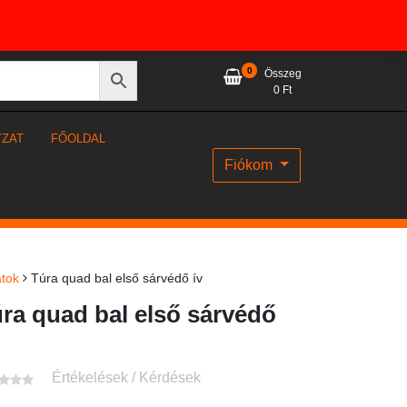
0
Összeg
0
Ft
YZAT
FŐOLDAL
Fiókom
atok
Túra quad bal első sárvédő ív
ra quad bal első sárvédő
Értékelések / Kérdések