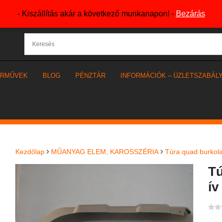
- Kiszállítás akár a következő munkanapon! -
Bezárás
ÁRMŰVEK
BLOG
PÉNZTÁR
INFORMÁCIÓK – ÜZLETSZABÁL
Kezdőlap
MŰANYAG ELEM, KAROSSZÉRIA
Túra quad burkol
Tú
ív