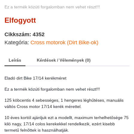
was:
is:
Ez a termék közúti forgalomban nem vehet részt!!!
319000 Ft.
309000 Ft.
Elfogyott
Cikkszám:
4352
Kategória:
Cross motorok (Dirt Bike-ok)
Leírás
Kérdések / Vélemények (0)
Eladó dirt Bike 17/14 kerékméret
Ez a termék közúti forgalomban nem vehet részt!!!
125 köbcentis 4 sebességes, 1 hengeres léghűtéses, manuális
váltós Cross motor 17/14 kerék mérettel.
10 éves kortól ajánljuk ezt a modellt, maximum terhelhetősége 75
kiló nagy, 17/14 colos kerekekkel rendelkezik, ezért kisebb
termetű felnőttek is használhatják.