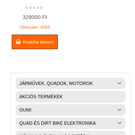
Értékelés:
329000
Ft
0
/
5
Cikkszám: 4355
Kosárba teszem
JÁRMŰVEK, QUADOK, MOTOROK
AKCIÓS TERMÉKEK
GUMI
QUAD ÉS DIRT BIKE ELEKTRONIKA