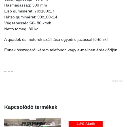
Hasmagasság: 300 mm
Elsõ gumiméret: 70x100x17
Hátsó gumiméret: 90x100x14
Végsebesség:60- 80 km/h
Nettó tömeg: 80 kg
A quadok és motorok szállítása egyedi díjazással történik!
Ennek összegéről kérem telefonon vagy e-mailben érdeklődjön
– – –
kkod:93
Kapcsolódó termékek
4.8% Akció