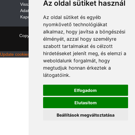
Az oldal sütiket használ
V
isszaküldési és visszatérítési szabályza
t
Adatvédelem /GDPR
Az oldal sütiket és egyéb
Kapcsolat
nyomkövető technológiákat
alkalmaz, hogy javítsa a böngészési
Copyright © 2026 quadalkatreszek.com
|
Theme:
élményét, azzal hogy személyre
NewStore
by ThemeFarmer
szabott tartalmakat és célzott
hirdetéseket jelenít meg, és elemzi a
Update cookies preferences
weboldalunk forgalmát, hogy
megtudjuk honnan érkeztek a
látogatóink.
Elfogadom
Elutasítom
Beállítások megváltoztatása