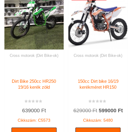
Cross motorok (Dirt Bike-ok)
Cross motorok (Dirt Bike-ok)
Dirt Bike 250cc HR250
150cc Dirt bike 16/19
19/16 kerék zöld
kerékméret HR150
Értékelés:
Értékelés:
Original
Cur
639000
Ft
629000
Ft
599000
Ft
0
0
/
/
price
pric
5
5
Cikkszám: C5573
Cikkszám: 5480
was:
is: