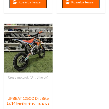
629000 Ft.
599
Kosárba teszem
Kosárba teszem
Cross motorok (Dirt Bike-ok)
UPBEAT 125CC Dirt Bike
17/14 kerékméret, narancs