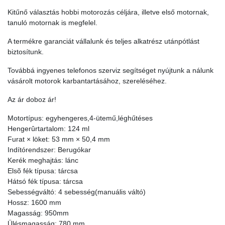
Kitűnő választás hobbi motorozás céljára, illetve első motornak,
tanuló motornak is megfelel.
A termékre garanciát vállalunk és teljes alkatrész utánpótlást
biztosítunk.
Továbbá ingyenes telefonos szerviz segítséget nyújtunk a nálunk
vásárolt motorok karbantartásához, szereléséhez.
Az ár doboz ár!
Motortípus: egyhengeres,4-ütemű,léghűtéses
Hengerûrtartalom: 124 ml
Furat × löket: 53 mm × 50,4 mm
Indítórendszer: Berugókar
Kerék meghajtás: lánc
Elsõ fék típusa: tárcsa
Hátsó fék típusa: tárcsa
Sebességváltó: 4 sebesség(manuális váltó)
Hossz: 1600 mm
Magasság: 950mm
Ülésmagasság: 780 mm