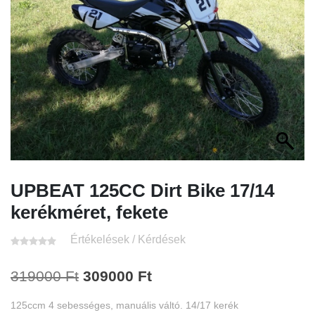
UPBEAT 125CC Dirt Bike 17/14
kerékméret, fekete
Értékelések / Kérdések
Original
Current
319000
Ft
309000
Ft
price
price
125ccm 4 sebességes, manuális váltó. 14/17 kerék