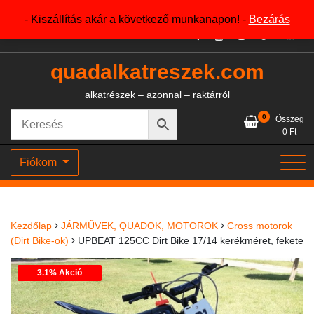
Skip
+36204327386
- Kiszállítás akár a következő munkanapon! -
Bezárás
to
content
quadalkatreszek.com
alkatrészek – azonnal – raktárról
0
Összeg
0
Ft
Fiókom
Kezdőlap
JÁRMŰVEK, QUADOK, MOTOROK
Cross motorok
(Dirt Bike-ok)
UPBEAT 125CC Dirt Bike 17/14 kerékméret, fekete
3.1% Akció