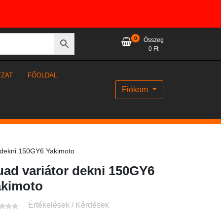
0
Összeg
0
Ft
YZAT
FŐOLDAL
Fiókom
 dekni 150GY6 Yakimoto
ad variátor dekni 150GY6
akimoto
Értékelések / Kérdések