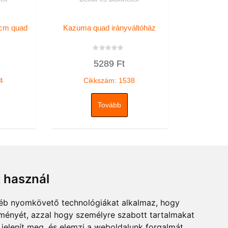
cm quad
Kazuma quad irányváltóház
Értékelés:
5289
Ft
0
/
5
4
Cikkszám: 1538
Tovább
t használ
gyéb nyomkövető technológiákat alkalmaz, hogy
lményét, azzal hogy személyre szabott tartalmakat
 jelenít meg, és elemzi a weboldalunk forgalmát,