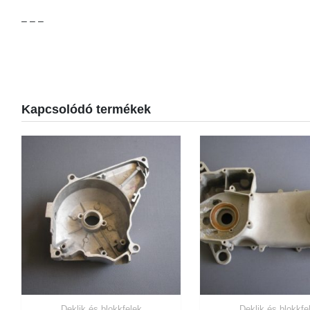
– – –
Kapcsolódó termékek
Deklik és blokkfelek
Deklik és blokkfe