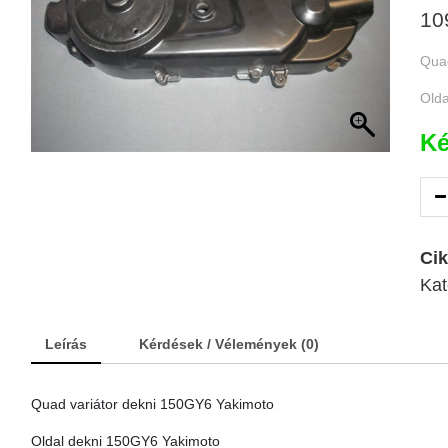
10
Quad
Olda
Ké
Ci
Kat
Leírás
Kérdések / Vélemények (0)
Quad variátor dekni 150GY6 Yakimoto
Oldal dekni 150GY6 Yakimoto