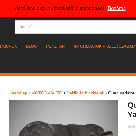
- Kiszállítás akár a következő munkanapon! -
Bezárás
ÁRMŰVEK
BLOG
PÉNZTÁR
INFORMÁCIÓK – ÜZLETSZABÁL
Kezdőlap
MOTOR-VÁLTÓ
Deklik és blokkfelek
Quad variátor
Qu
Y