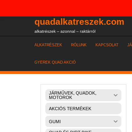
Skip
+36204327386
to
content
quadalkatreszek.com
alkatrészek – azonnal – raktárról
ALKATRÉSZEK
RÓLUNK
KAPCSOLAT
J
GYEREK QUAD AKCIÓ
JÁRMŰVEK, QUADOK,
MOTOROK
AKCIÓS TERMÉKEK
GUMI