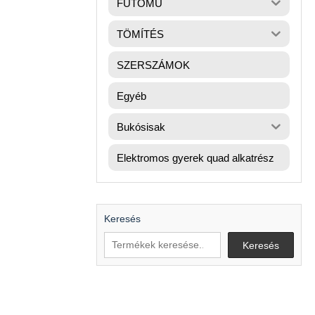
FUTÓMŰ
TÖMÍTÉS
SZERSZÁMOK
Egyéb
Bukósisak
Elektromos gyerek quad alkatrész
Keresés
Keresés