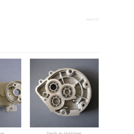
kkod:120
lek
Deklik és blokkfelek