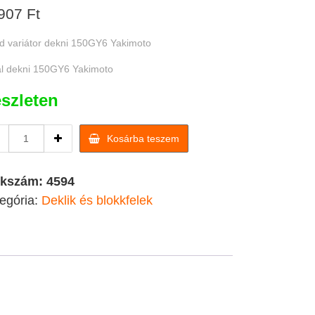
907
Ft
 variátor dekni 150GY6 Yakimoto
l dekni 150GY6 Yakimoto
szleten
Quad
Kosárba teszem
variátor
dekni
150GY6
kkszám:
4594
Yakimoto
egória:
Deklik és blokkfelek
quantity