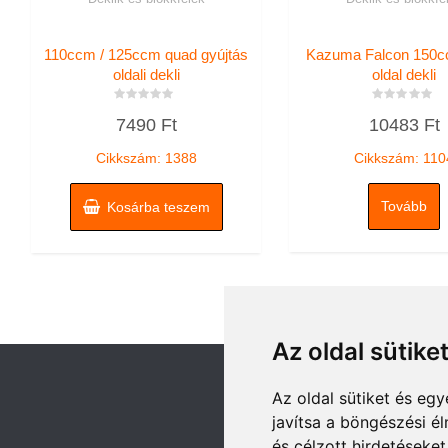
110ccm / 125ccm quad gyújtás
Kazuma Falcon 150c
oldali dekli
oldal dekli
Értékelés:
Értékelés:
7490
Ft
10483
Ft
0
0
/
/
5
5
Cikkszám: 1388
Cikkszám: 110
Tovább
Kosárba teszem
Az oldal sütike
Az oldal sütiket és e
javítsa a böngészési é
és célzott hirdetéseket