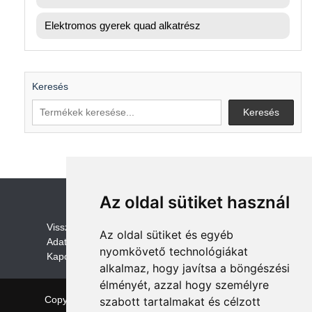
Elektromos gyerek quad alkatrész
Keresés
Keresés
Az oldal sütiket használ
V
isszaküldési és visszatérítési szabályza
t
Az oldal sütiket és egyéb
Adatvédelem /GDPR
nyomkövető technológiákat
Kapcsolat
alkalmaz, hogy javítsa a böngészési
élményét, azzal hogy személyre
Copyright © 2026 quadalkatreszek.com
|
Theme:
szabott tartalmakat és célzott