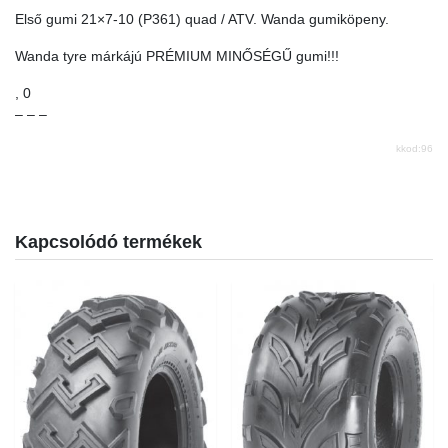
Első gumi 21×7-10 (P361) quad / ATV. Wanda gumiköpeny.
Wanda tyre márkájú PRÉMIUM MINŐSÉGŰ gumi!!!
, 0
– – –
kkod:96
Kapcsolódó termékek