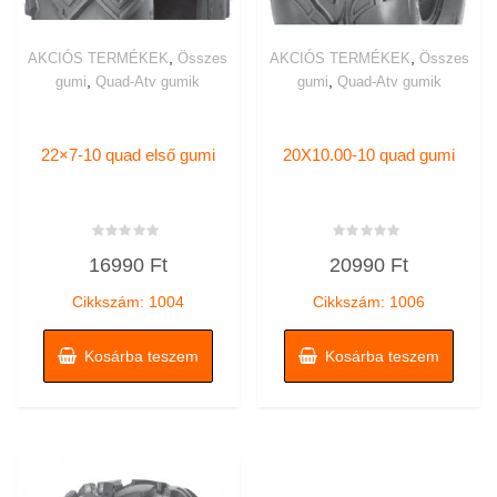
,
,
AKCIÓS TERMÉKEK
Összes
AKCIÓS TERMÉKEK
Összes
,
,
gumi
Quad-Atv gumik
gumi
Quad-Atv gumik
22×7-10 quad első gumi
20X10.00-10 quad gumi
Értékelés:
Értékelés:
16990
Ft
20990
Ft
0
0
/
/
5
5
Cikkszám: 1004
Cikkszám: 1006
Kosárba teszem
Kosárba teszem