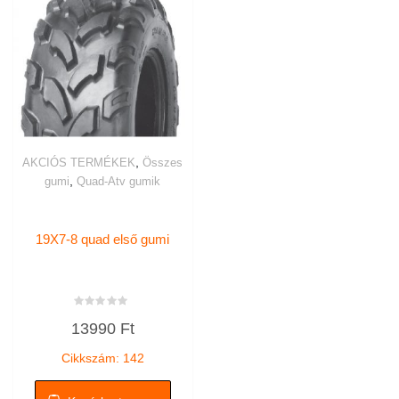
,
AKCIÓS TERMÉKEK
Összes
,
gumi
Quad-Atv gumik
19X7-8 quad első gumi
Értékelés:
13990
Ft
0
/
5
Cikkszám: 142