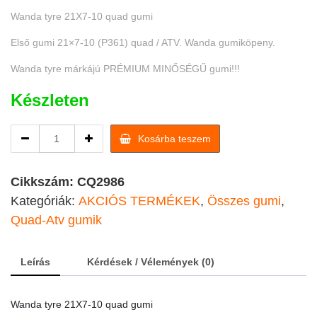
Wanda tyre 21X7-10 quad gumi
Első gumi 21×7-10 (P361) quad / ATV. Wanda gumiköpeny.
Wanda tyre márkájú PRÉMIUM MINŐSÉGŰ gumi!!!
Készleten
Wanda
Kosárba teszem
tyre
21X7-
10
Cikkszám:
CQ2986
quad
Kategóriák:
AKCIÓS TERMÉKEK
,
Összes gumi
,
gumi
Quad-Atv gumik
quantity
Leírás
Kérdések / Vélemények (0)
Wanda tyre 21X7-10 quad gumi