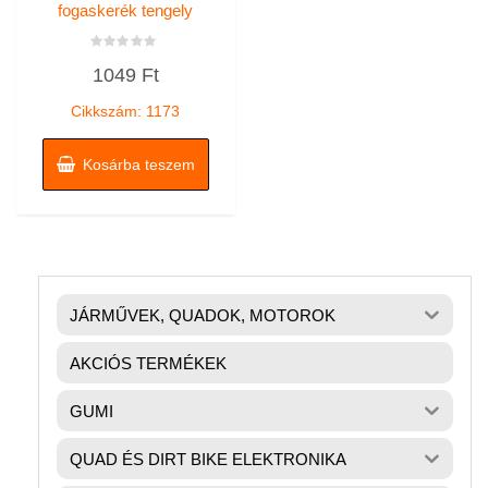
fogaskerék tengely
Értékelés:
1049
Ft
0
/
5
Cikkszám: 1173
Kosárba teszem
JÁRMŰVEK, QUADOK, MOTOROK
AKCIÓS TERMÉKEK
GUMI
QUAD ÉS DIRT BIKE ELEKTRONIKA