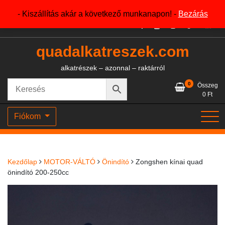
Skip
+36204327386
- Kiszállítás akár a következő munkanapon! -
Bezárás
to
content
quadalkatreszek.com
alkatrészek – azonnal – raktárról
0
Összeg
0
Ft
Fiókom
Kezdőlap
MOTOR-VÁLTÓ
Önindító
Zongshen kínai quad
önindító 200-250cc