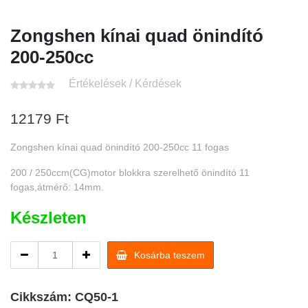
Zongshen kínai quad önindító
200-250cc
Értékelések / Kérdések
12179
Ft
Zongshen kínai quad önindító 200-250cc 11 fogas
200 / 250ccm(CG)motor blokkra szerelhető önindító 11
fogas,átmérő: 14mm.
Készleten
Zongshen
Kosárba teszem
kínai
quad
önindító
Cikkszám:
CQ50-1
200-