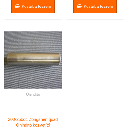
Kosárba teszem
Kosárba teszem
Önindító
200-250cc Zongshen quad
Önindító közvetítő