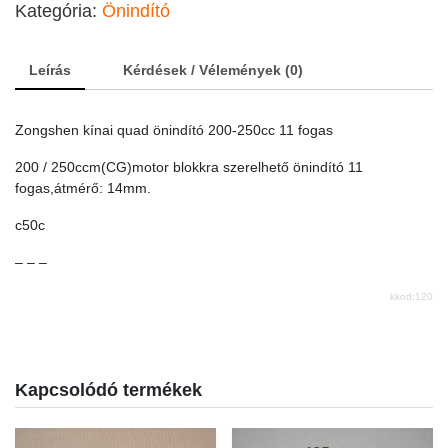
Kategória:
Önindító
250cc
quantity
Leírás
Kérdések / Vélemények (0)
Zongshen kínai quad önindító 200-250cc 11 fogas
200 / 250ccm(CG)motor blokkra szerelhető önindító 11
fogas,átmérő: 14mm.
c50c
– – –
kkod:120
Kapcsolódó termékek