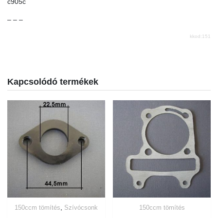
c905c
– – –
kkod:151
Kapcsolódó termékek
,
150ccm tömítés
Szívócsonk
150ccm tömítés