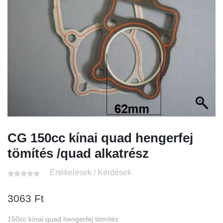
CG 150cc kínai quad hengerfej
tömítés /quad alkatrész
Értékelések / Kérdések
3063
Ft
150cc kínai quad hengerfej tömítés