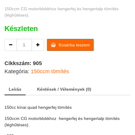
150ccm CG motorblokkhoz hengerfej és hengertalp tömítés
(léghűtéses).
Készleten
CG
Kosárba teszem
150cc
kínai
quad
Cikkszám:
905
hengerfej
Kategória:
150ccm tömítés
tömítés
/quad
alkatrész
Leírás
Kérdések / Vélemények (0)
quantity
150cc kínai quad hengerfej tömítés
150ccm CG motorblokkhoz hengerfej és hengertalp tömítés
(léghűtéses).