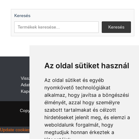
Keresés
Keresés
Az oldal sütiket használ
V
isszaküldési és visszatérítési szabályza
t
Az oldal sütiket és egyéb
Adatvédelem /GDPR
nyomkövető technológiákat
Kapcsolat
alkalmaz, hogy javítsa a böngészési
élményét, azzal hogy személyre
szabott tartalmakat és célzott
Copyright © 2026 quadalkatreszek.com
|
Theme:
hirdetéseket jelenít meg, és elemzi a
NewStore
by ThemeFarmer
weboldalunk forgalmát, hogy
Update cookies preferences
megtudjuk honnan érkeztek a