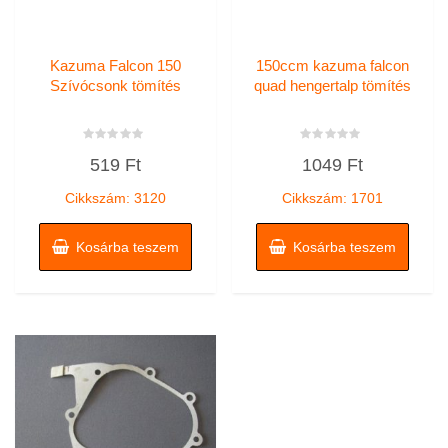
Kazuma Falcon 150
150ccm kazuma falcon
Szívócsonk tömítés
quad hengertalp tömítés
Értékelés:
Értékelés:
519
Ft
1049
Ft
0
0
/
/
5
5
Cikkszám: 3120
Cikkszám: 1701
Kosárba teszem
Kosárba teszem