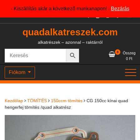
Skip
+36204327386
- Kiszállítás akár a következő munkanapon! -
Bezárás
to
content
quadalkatreszek.com
alkatrészek – azonnal – raktárról
0
Összeg
0
Ft
Fiókom
Kezdőlap
TÖMÍTÉS
150ccm tömítés
CG 150cc kínai quad
hengerfej tömítés /quad alkatrész