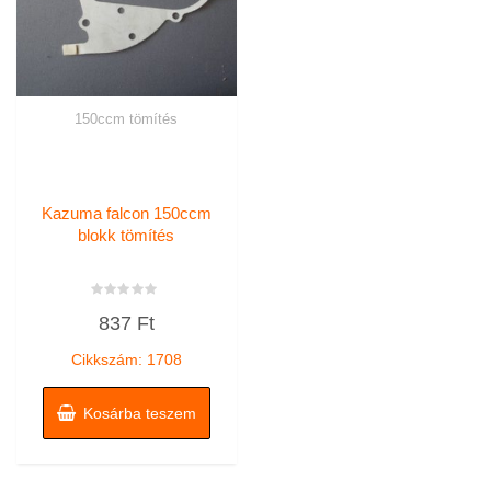
150ccm tömítés
Kazuma falcon 150ccm
blokk tömítés
Értékelés:
837
Ft
0
/
5
Cikkszám: 1708
Kosárba teszem