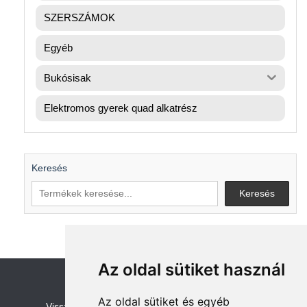
SZERSZÁMOK
Egyéb
Bukósisak
Elektromos gyerek quad alkatrész
Keresés
Keresés
Az oldal sütiket használ
Az oldal sütiket és egyéb
V
isszaküldési és visszatérítési szabályza
t