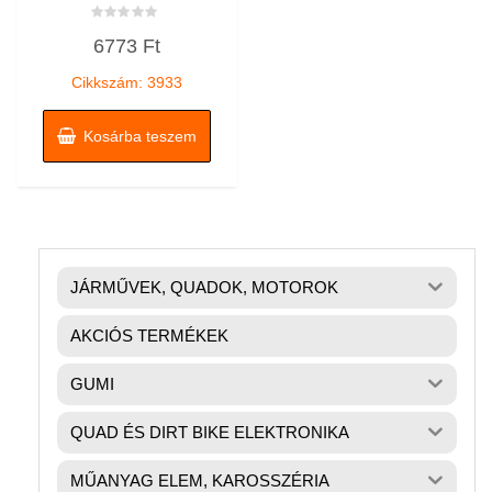
Értékelés:
6773
Ft
0
/
5
Cikkszám: 3933
Kosárba teszem
JÁRMŰVEK, QUADOK, MOTOROK
AKCIÓS TERMÉKEK
GUMI
QUAD ÉS DIRT BIKE ELEKTRONIKA
MŰANYAG ELEM, KAROSSZÉRIA