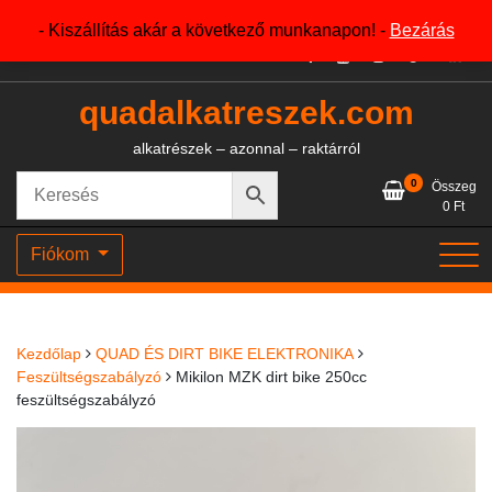
Skip
+36204327386
- Kiszállítás akár a következő munkanapon! -
Bezárás
to
content
quadalkatreszek.com
alkatrészek – azonnal – raktárról
0
Összeg
0
Ft
Fiókom
Kezdőlap
QUAD ÉS DIRT BIKE ELEKTRONIKA
Feszültségszabályzó
Mikilon MZK dirt bike 250cc
feszültségszabályzó