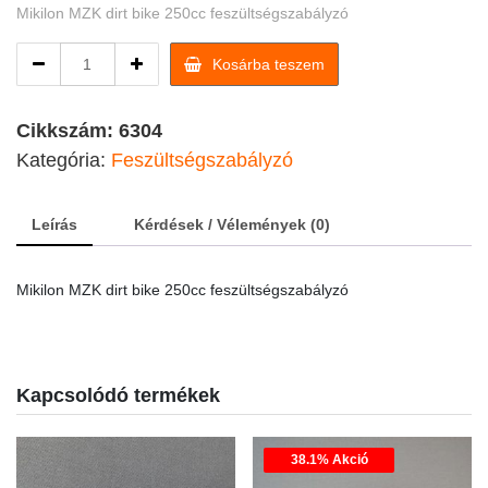
Mikilon MZK dirt bike 250cc feszültségszabályzó
Mikilon
Kosárba teszem
MZK
dirt
bike
Cikkszám:
6304
250cc
Kategória:
Feszültségszabályzó
feszültségszabályzó
quantity
Leírás
Kérdések / Vélemények (0)
Mikilon MZK dirt bike 250cc feszültségszabályzó
Kapcsolódó termékek
38.1% Akció