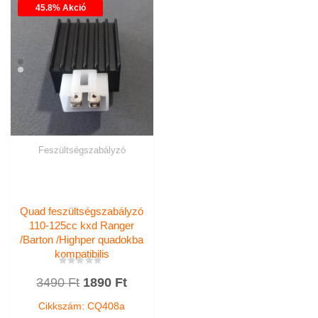
45.8% Akció
Feszültségszabályzó
Quad feszültségszabályzó
110-125cc kxd Ranger
/Barton /Highper quadokba
kompatibilis
Értékelés:
Original
Current
3490
Ft
1890
Ft
0
/
price
price
5
Cikkszám: CQ408a