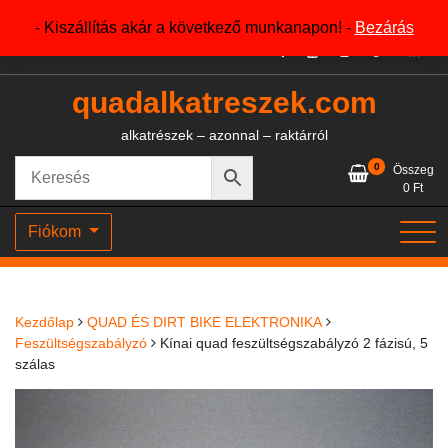
Skip
+36204327386
- Kiszállítás akár a következő munkanapon! -
Bezárás
to
content
quadalkatreszek.com
alkatrészek – azonnal – raktárról
0
Összeg
0
Ft
Fiókom
Kezdőlap
QUAD ÉS DIRT BIKE ELEKTRONIKA
Feszültségszabályzó
Kínai quad feszültségszabályzó 2 fázisú, 5
szálas