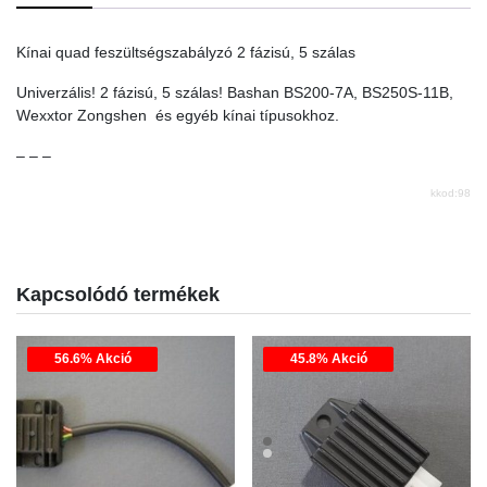
Kínai quad feszültségszabályzó 2 fázisú, 5 szálas
Univerzális! 2 fázisú, 5 szálas! Bashan BS200-7A, BS250S-11B,
Wexxtor Zongshen és egyéb kínai típusokhoz.
– – –
kkod:98
Kapcsolódó termékek
56.6% Akció
45.8% Akció