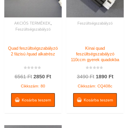
,
AKCIÓS TERMÉKEK
Feszültségszabályzó
Feszültségszabályzó
Quad feszültségszabályzó
Kínai quad
2 fázisú /quad alkatrész
feszültségszabályzó
110ccm gyerek quadokba
Értékelés:
Értékelés:
Original
Current
Original
Curren
6561
Ft
2850
Ft
3490
Ft
1890
Ft
0
0
/
/
price
price
price
price
5
5
Cikkszám: 80
Cikkszám: CQ408c
was:
is:
was:
is:
6561 Ft.
2850 Ft.
3490 Ft.
1890 F
Kosárba teszem
Kosárba teszem