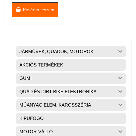
was:
is:
3490 Ft.
1890 Ft.
Kosárba teszem
JÁRMŰVEK, QUADOK, MOTOROK
AKCIÓS TERMÉKEK
GUMI
QUAD ÉS DIRT BIKE ELEKTRONIKA
MŰANYAG ELEM, KAROSSZÉRIA
KIPUFOGÓ
MOTOR-VÁLTÓ