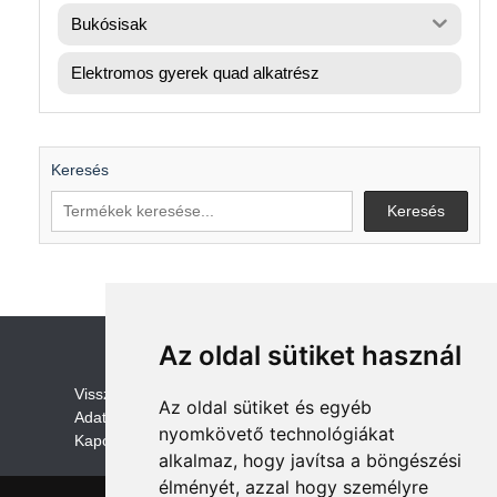
Bukósisak
Elektromos gyerek quad alkatrész
Keresés
Keresés
Az oldal sütiket használ
V
isszaküldési és visszatérítési szabályza
t
Az oldal sütiket és egyéb
Adatvédelem /GDPR
nyomkövető technológiákat
Kapcsolat
alkalmaz, hogy javítsa a böngészési
élményét, azzal hogy személyre