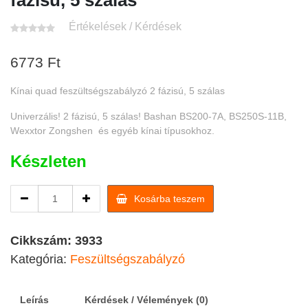
fázisú, 5 szálas
Értékelések / Kérdések
6773
Ft
Kínai quad feszültségszabályzó 2 fázisú, 5 szálas
Univerzális! 2 fázisú, 5 szálas! Bashan BS200-7A, BS250S-11B,
Wexxtor Zongshen és egyéb kínai típusokhoz.
Készleten
Kínai
Kosárba teszem
quad
feszültségszabályzó
2
Cikkszám:
3933
fázisú,
Kategória:
Feszültségszabályzó
5
szálas
quantity
Leírás
Kérdések / Vélemények (0)