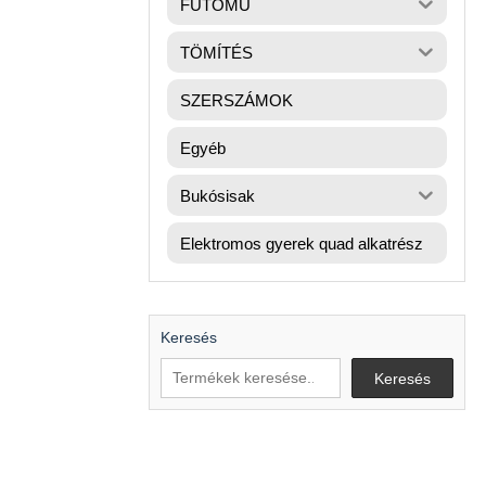
FUTÓMŰ
TÖMÍTÉS
SZERSZÁMOK
Egyéb
Bukósisak
Elektromos gyerek quad alkatrész
Keresés
Keresés