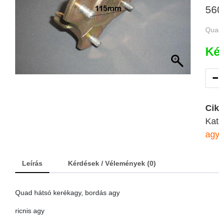
56
Quad
Ké
Ci
Kat
ag
Leírás
Kérdések / Vélemények (0)
Quad hátsó kerékagy, bordás agy
ricnis agy