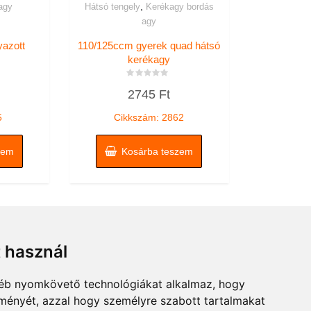
,
agy
Hátsó tengely
Kerékagy bordás
agy
azott
110/125ccm gyerek quad hátsó
kerékagy
Értékelés:
2745
Ft
0
/
5
5
Cikkszám: 2862
zem
Kosárba teszem
t használ
gyéb nyomkövető technológiákat alkalmaz, hogy
lményét, azzal hogy személyre szabott tartalmakat