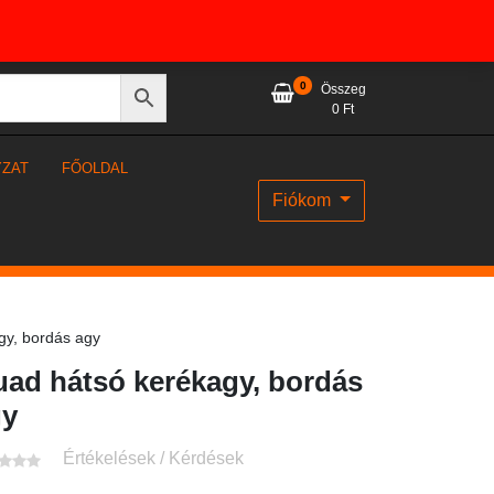
0
Összeg
0
Ft
YZAT
FŐOLDAL
Fiókom
y, bordás agy
ad hátsó kerékagy, bordás
gy
Értékelések / Kérdések