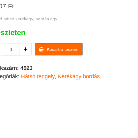
07
Ft
 hátsó kerékagy, bordás agy
szleten
Quad
Kosárba teszem
hátsó
kerékagy,
bordás
kkszám:
4523
agy
egóriák:
Hátsó tengely
,
Kerékagy bordás
quantity
y