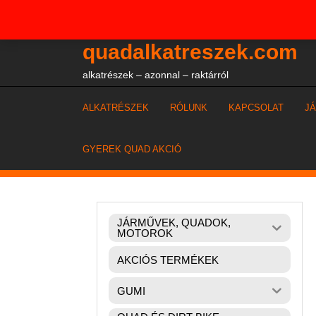
Skip
+36204327386
to
content
quadalkatreszek.com
alkatrészek – azonnal – raktárról
ALKATRÉSZEK
RÓLUNK
KAPCSOLAT
J
GYEREK QUAD AKCIÓ
JÁRMŰVEK, QUADOK,
MOTOROK
AKCIÓS TERMÉKEK
GUMI