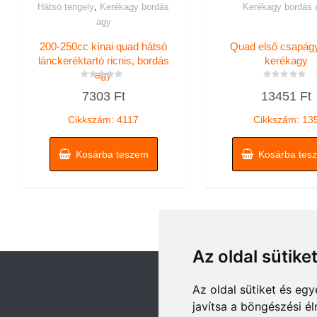
,
Hátsó tengely
Kerékagy bordás
Kerékagy bordás 
agy
200-250cc kínai quad hátsó
Quad első csapágy
lánckeréktartó ricnis, bordás
kerékagy
agy
Értékelés:
Értékelés:
7303
Ft
13451
Ft
0
0
/
/
5
5
Cikkszám: 4117
Cikkszám: 13
Kosárba teszem
Kosárba tes
Az oldal sütike
Az oldal sütiket és e
javítsa a böngészési é