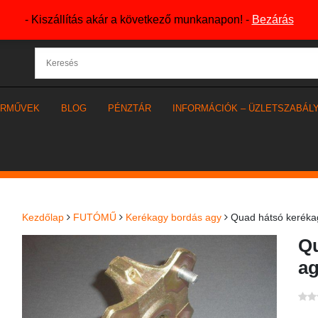
- Kiszállítás akár a következő munkanapon! -
Bezárás
ÁRMŰVEK
BLOG
PÉNZTÁR
INFORMÁCIÓK – ÜZLETSZABÁL
Kezdőlap
FUTÓMŰ
Kerékagy bordás agy
Quad hátsó kerékag
Qu
a