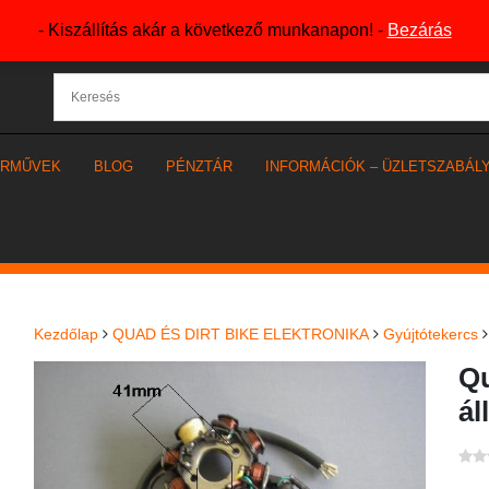
- Kiszállítás akár a következő munkanapon! -
Bezárás
ÁRMŰVEK
BLOG
PÉNZTÁR
INFORMÁCIÓK – ÜZLETSZABÁL
Kezdőlap
QUAD ÉS DIRT BIKE ELEKTRONIKA
Gyújtótekercs
Qu
ál