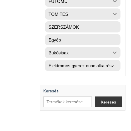
FUTÓMŰ
TÖMÍTÉS
SZERSZÁMOK
Egyéb
Bukósisak
Elektromos gyerek quad alkatrész
Keresés
Keresés