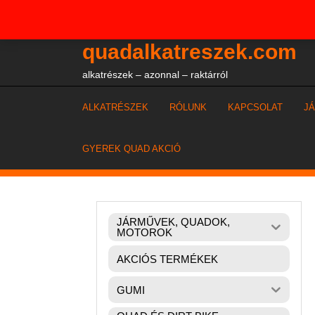
Skip
+36204327386
to
content
quadalkatreszek.com
alkatrészek – azonnal – raktárról
ALKATRÉSZEK
RÓLUNK
KAPCSOLAT
J
GYEREK QUAD AKCIÓ
JÁRMŰVEK, QUADOK,
MOTOROK
AKCIÓS TERMÉKEK
GUMI