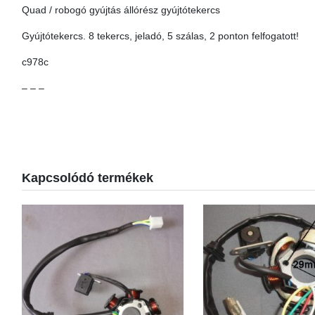
Quad / robogó gyújtás állórész gyújtótekercs
Gyújtótekercs. 8 tekercs, jeladó, 5 szálas, 2 ponton felfogatott!
c978c
– – –
Kapcsolódó termékek