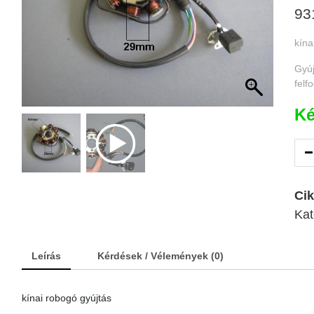
93
kína
Gyúj
felfo
Ké
Ci
Kat
Leírás
Kérdések / Vélemények (0)
kínai robogó gyújtás