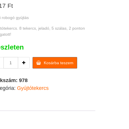
17
Ft
i robogó gyújtás
tótekercs. 8 tekercs, jeladó, 5 szálas, 2 ponton
gatott!
szleten
Quad
Kosárba teszem
/
kínai
robogó
kkszám:
978
gyújtás
egória:
Gyújtótekercs
állórész
gyújtótekercs
quantity