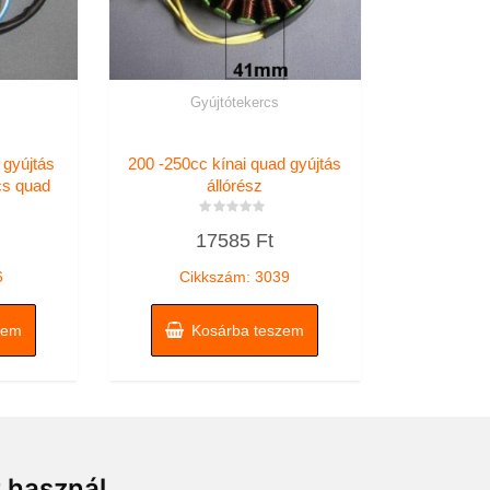
Gyújtótekercs
gyújtás
200 -250cc kínai quad gyújtás
cs quad
állórész
Értékelés:
17585
Ft
0
/
5
6
Cikkszám: 3039
zem
Kosárba teszem
t használ