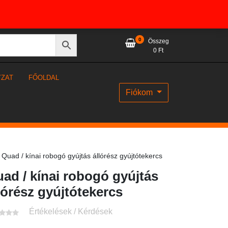
0
Összeg
0
Ft
YZAT
FŐOLDAL
Fiókom
Quad / kínai robogó gyújtás állórész gyújtótekercs
ad / kínai robogó gyújtás
lórész gyújtótekercs
Értékelések / Kérdések