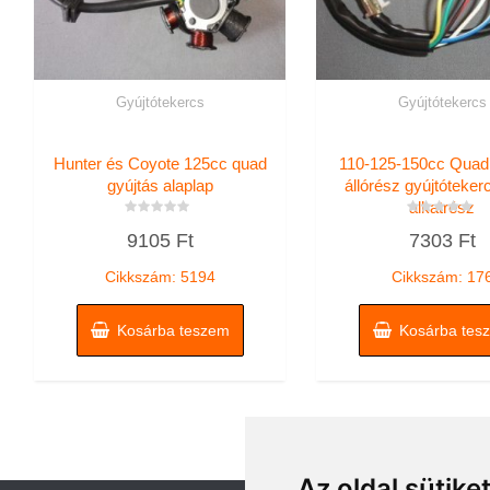
Gyújtótekercs
Gyújtótekercs
Hunter és Coyote 125cc quad
110-125-150cc Quad 
gyújtás alaplap
állórész gyújtóteker
alkatrész
Értékelés:
Értékelés:
9105
Ft
7303
Ft
0
0
/
/
5
5
Cikkszám: 5194
Cikkszám: 17
Kosárba teszem
Kosárba tes
Az oldal sütike