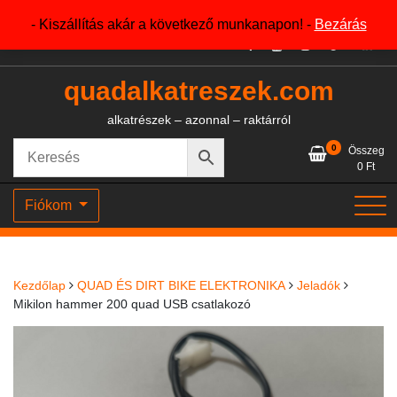
Skip
+36204327386
- Kiszállítás akár a következő munkanapon! -
Bezárás
to
content
quadalkatreszek.com
alkatrészek – azonnal – raktárról
0
Összeg
0
Ft
Fiókom
Kezdőlap
QUAD ÉS DIRT BIKE ELEKTRONIKA
Jeladók
Mikilon hammer 200 quad USB csatlakozó