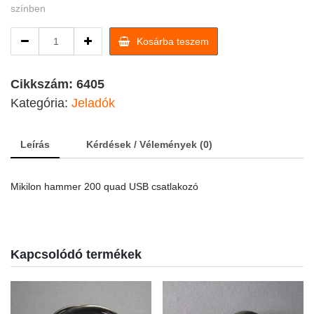
színben
Mikilon
Kosárba teszem
hammer
200
quad
Cikkszám:
6405
USB
Kategória:
Jeladók
csatlakozó
quantity
Leírás
Kérdések / Vélemények (0)
Mikilon hammer 200 quad USB csatlakozó
Kapcsolódó termékek