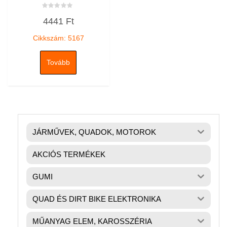
Értékelés:
4441
Ft
0
/
5
Cikkszám: 5167
Tovább
JÁRMŰVEK, QUADOK, MOTOROK
AKCIÓS TERMÉKEK
GUMI
QUAD ÉS DIRT BIKE ELEKTRONIKA
MŰANYAG ELEM, KAROSSZÉRIA