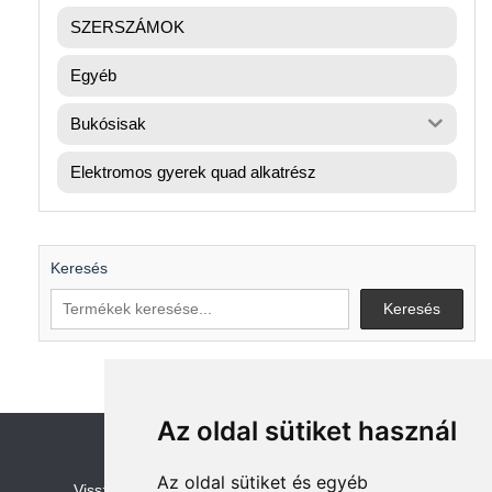
SZERSZÁMOK
Egyéb
Bukósisak
Elektromos gyerek quad alkatrész
Keresés
Keresés
Az oldal sütiket használ
Az oldal sütiket és egyéb
V
isszaküldési és visszatérítési szabályza
t